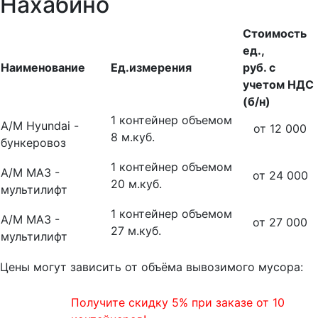
Нахабино
Стоимость
ед.,
Наименование
Ед.измерения
руб. с
учетом НДС
(б/н)
1 контейнер объемом
А/М Hyundai -
от 12 000
8 м.куб.
бункеровоз
1 контейнер объемом
А/М МАЗ -
от 24 000
20 м.куб.
мультилифт
1 контейнер объемом
А/М МАЗ -
от 27 000
27 м.куб.
мультилифт
Цены могут зависить от объёма вывозимого мусора:
Получите скидку 5% при заказе от 10