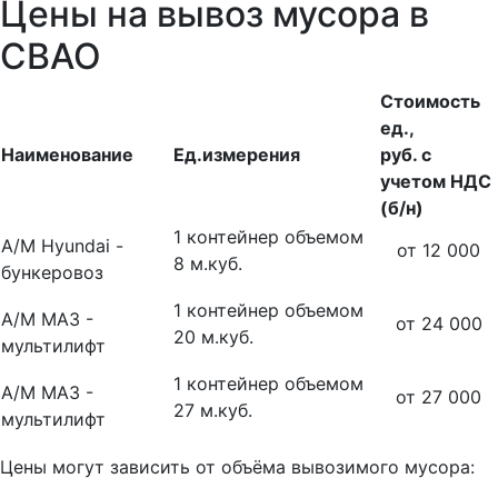
Цены на вывоз мусора в
СВАО
Стоимость
ед.,
Наименование
Ед.измерения
руб. с
учетом НДС
(б/н)
1 контейнер объемом
А/М Hyundai -
от 12 000
8 м.куб.
бункеровоз
1 контейнер объемом
А/М МАЗ -
от 24 000
20 м.куб.
мультилифт
1 контейнер объемом
А/М МАЗ -
от 27 000
27 м.куб.
мультилифт
Цены могут зависить от объёма вывозимого мусора: